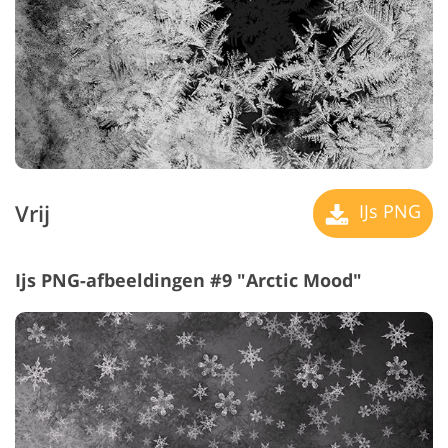
Vrij
IJs PNG
Ijs PNG-afbeeldingen #9 "Arctic Mood"