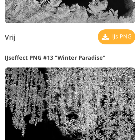
Vrij
IJs PNG
IJseffect PNG #13 "Winter Paradise"