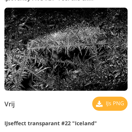
Vrij
IJs PNG
IJseffect transparant #22 "Iceland"