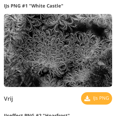
IJs PNG #1 "White Castle"
Vrij
IJs PNG
IJseffect PNG #2 "Hoarfrost"