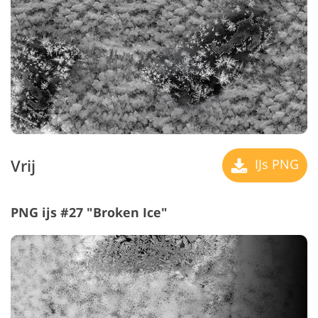
Vrij
IJs PNG
PNG ijs #27 "Broken Ice"