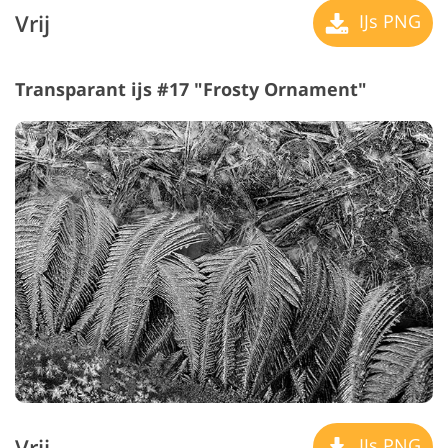
Vrij
IJs PNG
Transparant ijs #17 "Frosty Ornament"
Vrij
IJs PNG