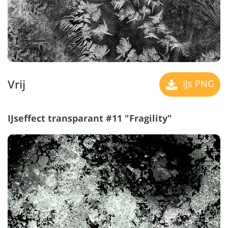
Vrij
IJs PNG
IJseffect transparant #11 "Fragility"