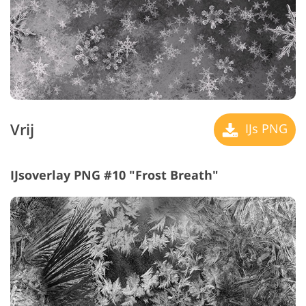
Vrij
IJs PNG
IJsoverlay PNG #10 "Frost Breath"