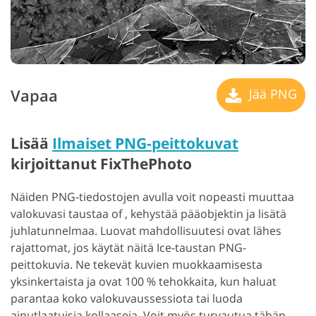
Vapaa
Jää PNG
Lisää
Ilmaiset PNG-peittokuvat
kirjoittanut FixThePhoto
Näiden PNG-tiedostojen avulla voit nopeasti muuttaa
valokuvasi taustaa of , kehystää pääobjektin ja lisätä
juhlatunnelmaa. Luovat mahdollisuutesi ovat lähes
rajattomat, jos käytät näitä Ice-taustan PNG-
peittokuvia. Ne tekevät kuvien muokkaamisesta
yksinkertaista ja ovat 100 % tehokkaita, kun haluat
parantaa koko valokuvaussessiota tai luoda
ainutlaatuisia kollaaseja. Voit myös turvautua tähän