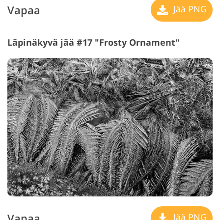
Vapaa
Jää PNG
Läpinäkyvä jää #17 "Frosty Ornament"
Vapaa
Jää PNG