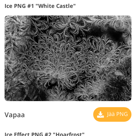
Ice PNG #1 "White Castle"
Vapaa
Jää PNG
Ice Effect PNG #2 "Hoarfrost"