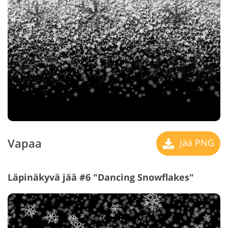
Vapaa
Jää PNG
Läpinäkyvä jää #6 "Dancing Snowflakes"