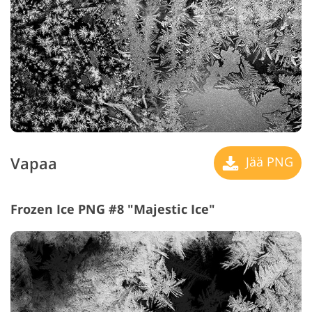
Vapaa
Jää PNG
Frozen Ice PNG #8 "Majestic Ice"