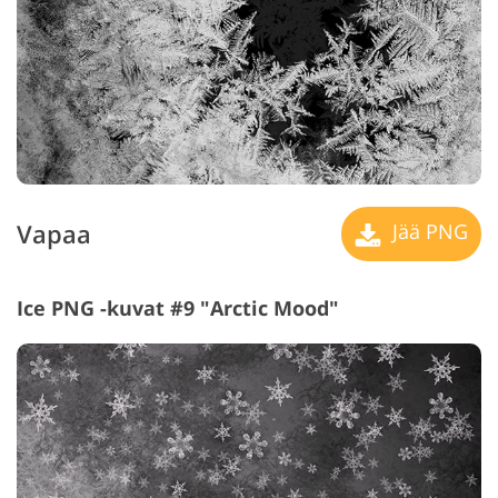
Vapaa
Jää PNG
Ice PNG -kuvat #9 "Arctic Mood"