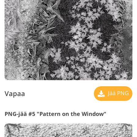
Vapaa
Jää PNG
PNG-jää #5 "Pattern on the Window"