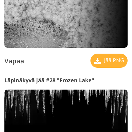
Vapaa
Jää PNG
Läpinäkyvä jää #28 "Frozen Lake"