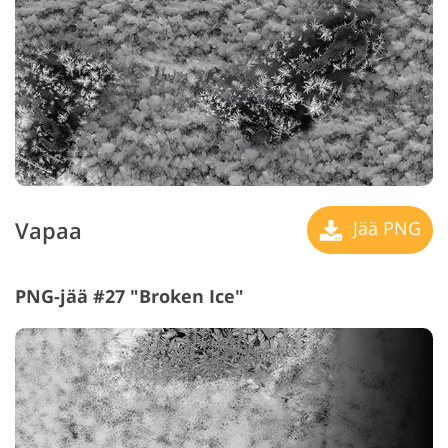
Vapaa
Jää PNG
PNG-jää #27 "Broken Ice"