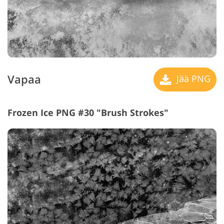
Vapaa
Jää PNG
Frozen Ice PNG #30 "Brush Strokes"