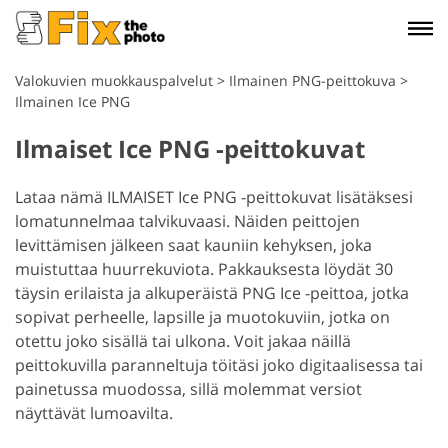
Valokuvien muokkauspalvelut
>
Ilmainen PNG-peittokuva
>
Ilmainen Ice PNG
Ilmaiset Ice PNG -peittokuvat
Lataa nämä ILMAISET Ice PNG -peittokuvat lisätäksesi
lomatunnelmaa talvikuvaasi. Näiden peittojen
levittämisen jälkeen saat kauniin kehyksen, joka
muistuttaa huurrekuviota. Pakkauksesta löydät 30
täysin erilaista ja alkuperäistä PNG Ice -peittoa, jotka
sopivat perheelle, lapsille ja muotokuviin, jotka on
otettu joko sisällä tai ulkona. Voit jakaa näillä
peittokuvilla paranneltuja töitäsi joko digitaalisessa tai
painetussa muodossa, sillä molemmat versiot
näyttävät lumoavilta.