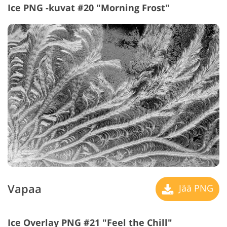
Ice PNG -kuvat #20 "Morning Frost"
Vapaa
Jää PNG
Ice Overlay PNG #21 "Feel the Chill"