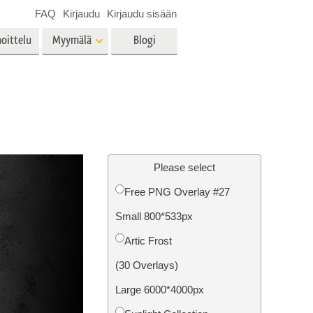
FAQ
Kirjaudu
Kirjaudu sisään
oittelu
Myymälä
Blogi
es
Video
LUT:t videoeditointiin
Ammattimaiset
vien
Kiinteistöjen valokuvien
videopeittokuvat
muokkaus
Please select
Free PNG Overlay #27
Small 800*533px
o
Valokuvan restaurointi
Artic Frost
(30 Overlays)
Large 6000*4000px