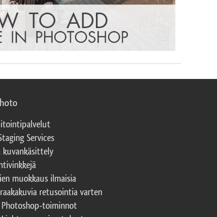
photo
itointipalvelut
Staging Services
a kuvankäsittely
ntivinkkejä
ien muokkaus ilmaisia
 raakakuvia retusointia varten
t Photoshop-toiminnot