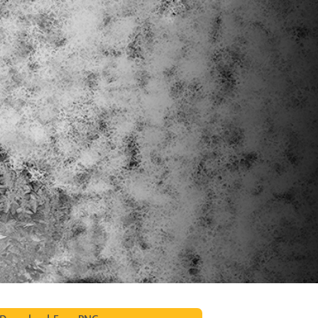
alokuvien muokkaus
Korujen valokuvien muokkaus
AI-koulutusdata