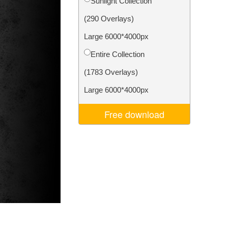
Sunlight Collection
Video Editing Services
(290 Overlays)
Large 6000*4000px
Entire Collection
(1783 Overlays)
Large 6000*4000px
Free download