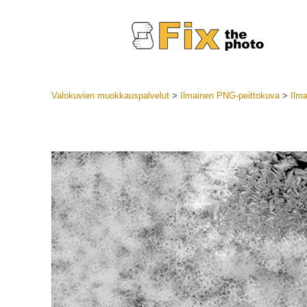
Valokuvien muokkauspalvelut
>
Ilmainen PNG-peittokuva
>
Ilm
Lightroom
LR-esiase
Muotok
Parhaan t
esiasetuk
Mobiilias
Hääku