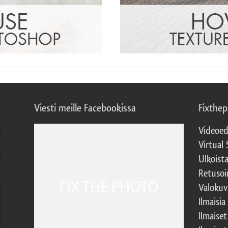
Viesti meille Facebookissa
Fixthe
Videoed
Virtual 
Ulkoist
Retusoi
Valokuv
Ilmaisia
Ilmaise