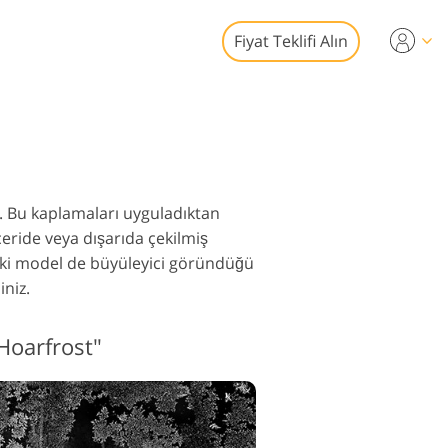
Fiyat Teklifi Alın
Video
syonel LUT
toğraf Düzenleme
 Yer Paylaşımları
izmetleri
n. Bu kaplamaları uyguladıktan
çeride veya dışarıda çekilmiş
 iki model de büyüleyici göründüğü
iniz.
af Restorasyon
Hoarfrost"
izmetleri