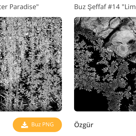
er Paradise"
Buz Şeffaf #14 "Limi
Özgür
Buz PNG