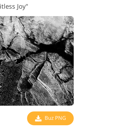
tless Joy"
Buz PNG