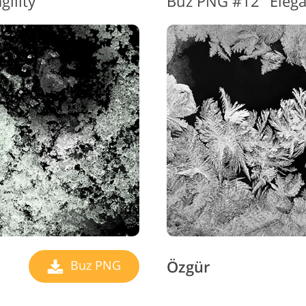
gility"
Buz PNG #12 "Eleg
Özgür
Buz PNG