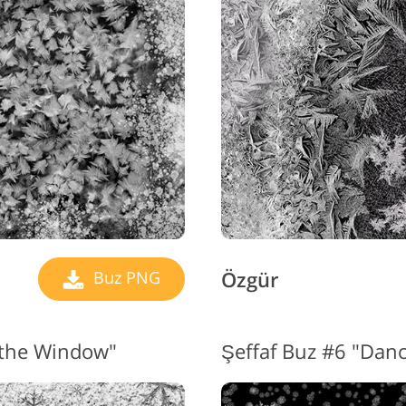
Özgür
Buz PNG
 the Window"
Şeffaf Buz #6 "Dan