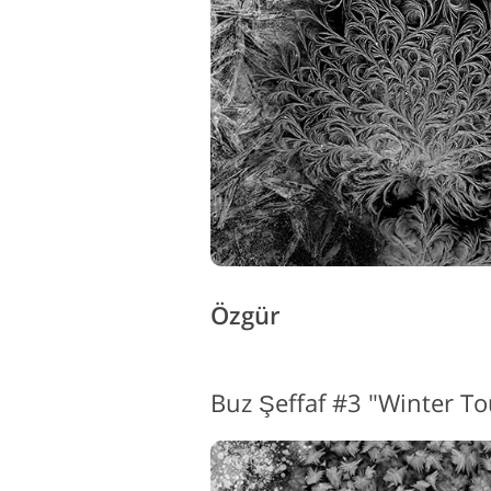
Ürün Rötuş Hizmetleri
M
Özgür
Buz Şeffaf #3 "Winter T