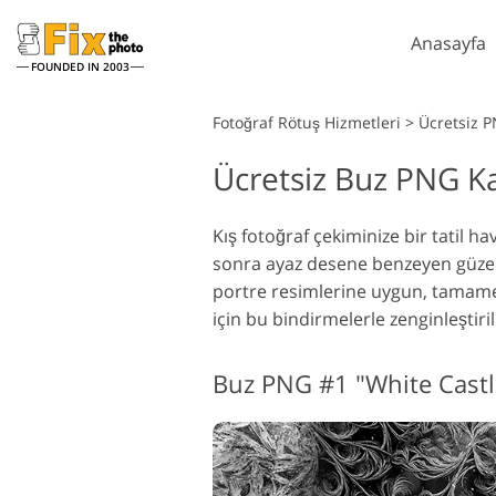
Anasayfa
FOUNDED IN 2003
Lightroom
Fotoğraf Rötuş Hizmetleri
>
Ücretsiz P
Ücretsiz Buz PNG K
Lightroom Ön Ayarları
P
Tüm LR Hazır Ayar
P
Headshot Rötuş Hizmetleri
Koleksiyonları
Kış fotoğraf çekiminize bir tatil 
P
sonra ayaz desene benzeyen güzel b
En İyi Anlaşma Ön
P
Ayarları
portre resimlerine uygun, tamamen
P
için bu bindirmelerle zenginleştirilm
Mobil Koleksiyon
K
P
Düğün Fotoğraf Düzenleme
Buz PNG #1 "White Castl
K
Hizmetleri