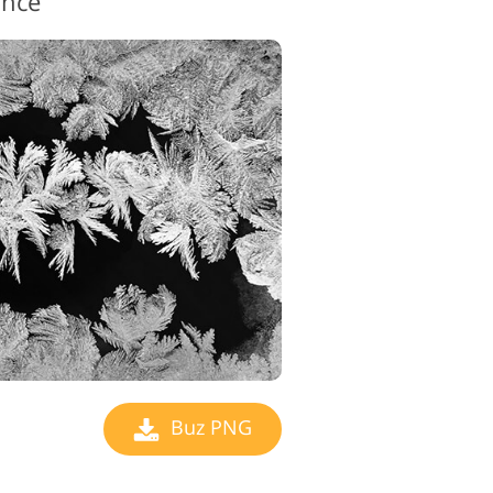
ance"
Buz PNG