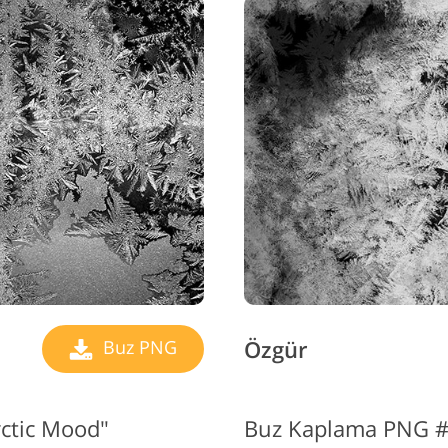
Özgür
Buz PNG
ctic Mood"
Buz Kaplama PNG #1