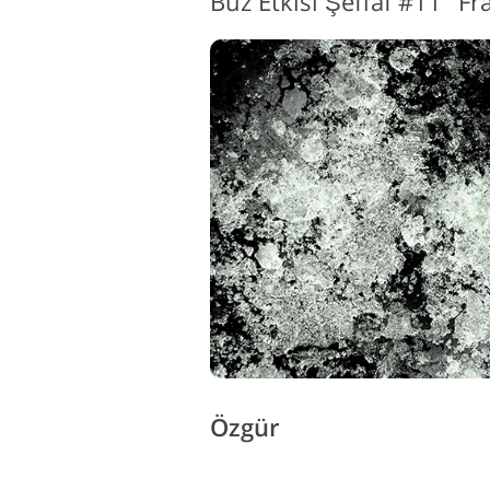
Buz Etkisi Şeffaf #11 "Fra
Özgür