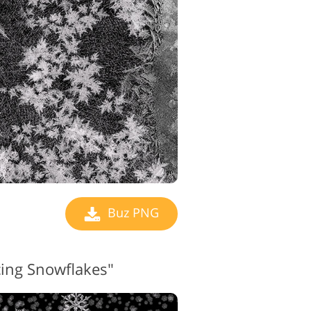
Buz PNG
cing Snowflakes"