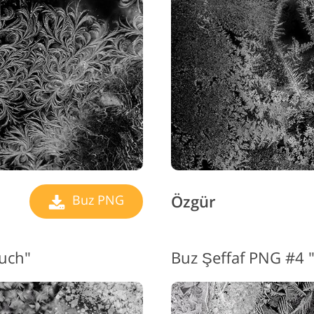
Vide
ücevher Rötuş Hizmetleri
AI Eğitim Verileri
H
Özgür
Buz PNG
ouch"
Buz Şeffaf PNG #4 "