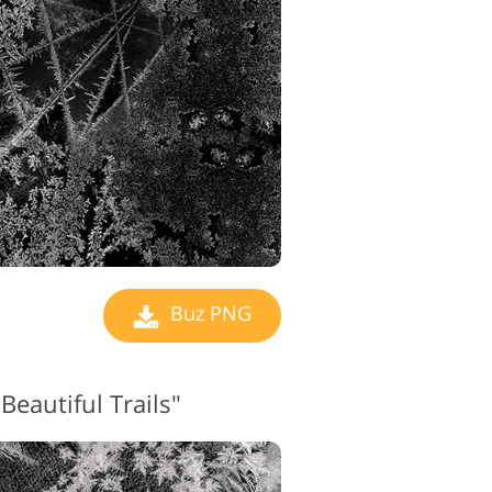
o Düzenleme
izmetleri
Buz PNG
Beautiful Trails"