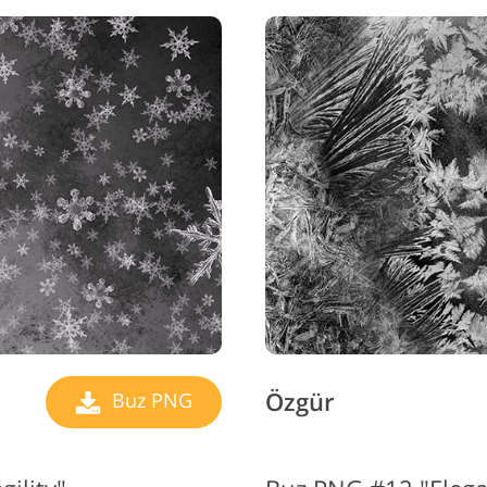
Özgür
Buz PNG