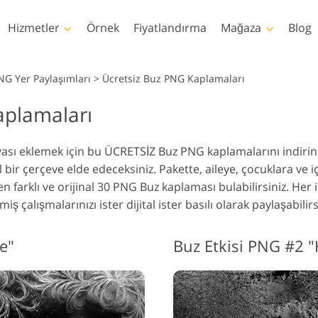
Hizmetler
Örnek
Fiyatlandırma
Mağaza
Blog
Photoshop
Templates
NG Yer Paylaşımları
>
Ücretsiz Buz PNG Kaplamaları
aplamaları
hotoshop Eylemleri
Şablonlar
Profe
Vücut Rötuşlama
Bebek Fotoğraf Rötuş
Emlak Fo
hotoshop Fırçaları
Pazarlama şablonları
Video
Hizmetleri
Hizmetleri
H
havası eklemek için bu ÜCRETSİZ Buz PNG kaplamalarını indiri
hotoshop Kaplamaları
Sevgililer Günü Kartları
ir çerçeve elde edeceksiniz. Pakette, aileye, çocuklara ve i
hotoshop Dokuları
Düğün davetiyeleri
 farklı ve orijinal 30 PNG Buz kaplaması bulabilirsiniz. Her
s Actions Tüm
Çocukların doğum günü
iş çalışmalarınızı ister dijital ister basılı olarak paylaşabilirs
oleksiyonlar
davetiyesi
s Bindirmeleri Tüm
Giysiler için Yapay Zeka
İmaj Manipülasyon
Fotoğr
Tarafından Oluşturulan
e"
Buz Etkisi PNG #2 "
oleksiyonlar
Hizmetleri
H
Modeller