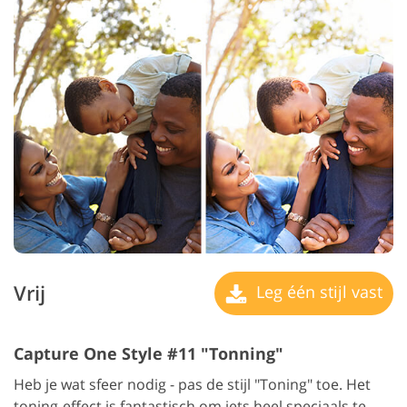
Vrij
Leg één stijl vast
Capture One Style #11 "Tonning"
Heb je wat sfeer nodig - pas de stijl "Toning" toe. Het
toning-effect is fantastisch om iets heel speciaals te