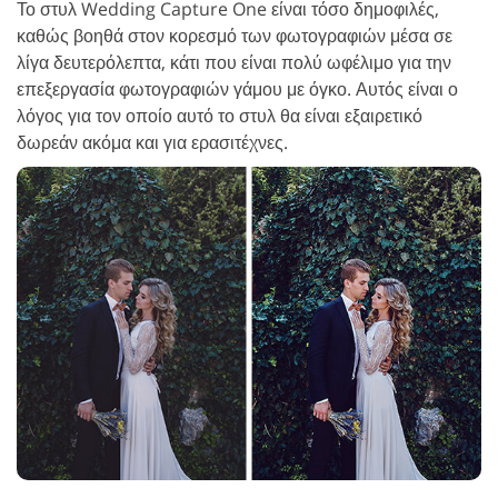
Το στυλ Wedding Capture One είναι τόσο δημοφιλές,
καθώς βοηθά στον κορεσμό των φωτογραφιών μέσα σε
λίγα δευτερόλεπτα, κάτι που είναι πολύ ωφέλιμο για την
επεξεργασία φωτογραφιών γάμου με όγκο. Αυτός είναι ο
λόγος για τον οποίο αυτό το στυλ θα είναι εξαιρετικό
δωρεάν ακόμα και για ερασιτέχνες.