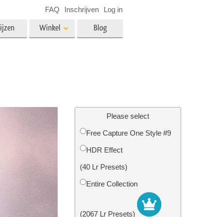
FAQ
Inschrijven
Log in
ijzen
Winkel
Blog
es
Video
LUT's voor videobewerking
Professionele video-overlays
rking
Fotobewerking van onroerend
goed
Please select
n
Free Capture One Style #9
HDR Effect
Foto Restauratie
(40 Lr Presets)
Entire Collection
(2067 Lr Presets)