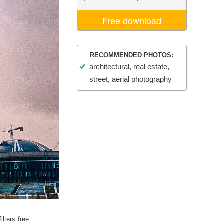
ns
Video Editing Services
Free download
RECOMMENDED PHOTOS:
architectural, real estate,
street, aerial photography
lters free