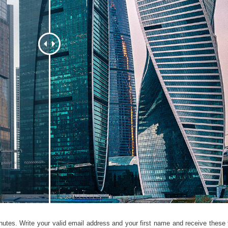
tfoto's bewerken
Sieraden Fotobewerking
AI-trainingsgegeve
nutes. Write your valid email address and your first name and receive these fi