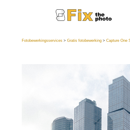
Fotobewerkingsservices
>
Gratis fotobewerking
>
Capture One S
Lightroom
LR-vooraf
Portr
collecties
Voorinste
aanbiedin
Mobiele v
Trouwf