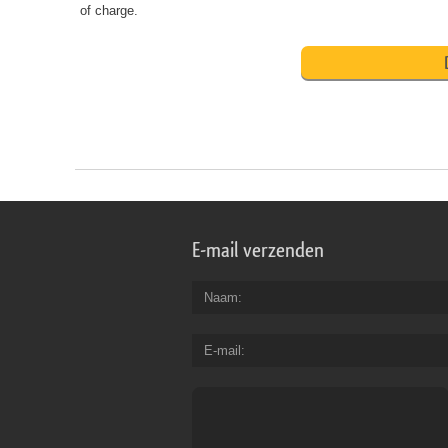
of charge.
E-mail verzenden
Naam
E-mail