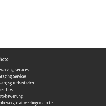
photo
werkingsservices
Staging Services
erking uitbesteden
eertips
fotobewerking
onbewerkte afbeeldingen om te