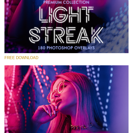
選んでください
Free Photoshop Overlay #23
Small 800*533px
Light Streak
(180 Overlays)
FREE DOWNLOAD
Large 6000*4000px
Sunlight Collection
(290 Overlays)
Large 6000*4000px
Entire Collection
(1783 Overlays)
Large 6000*4000px