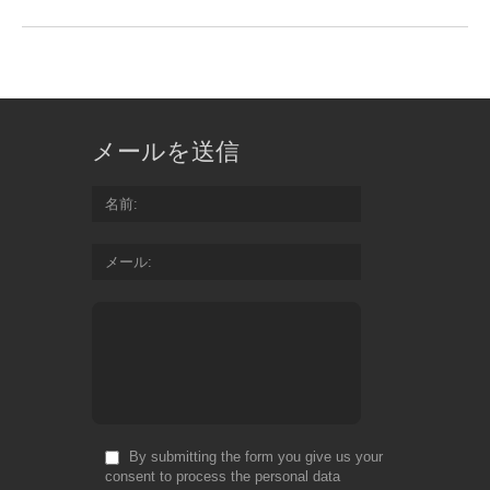
メールを送信
名前
メール
By submitting the form you give us your
consent to process the personal data