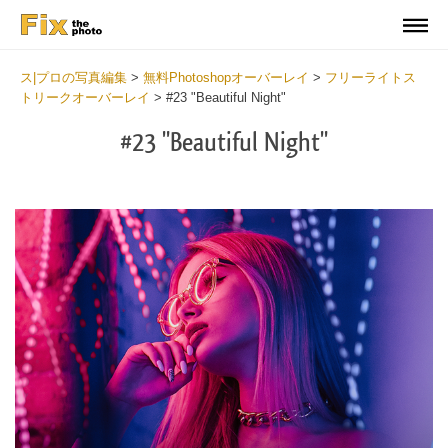
ス|プロの写真編集
>
無料Photoshopオーバーレイ
>
フリーライトス
トリークオーバーレイ
>
#23 "Beautiful Night"
#23 "Beautiful Night"
Do
Fr
Ov