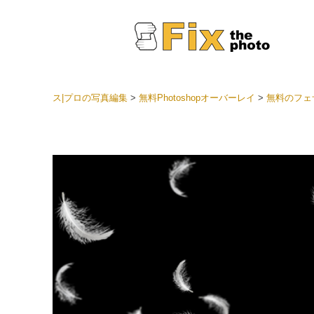
ス|プロの写真編集
>
無料Photoshopオーバーレイ
>
無料のフェ
Light
LRプ
ヘッド
ョン全
ベスト
セット
モバイ
ン
結婚式