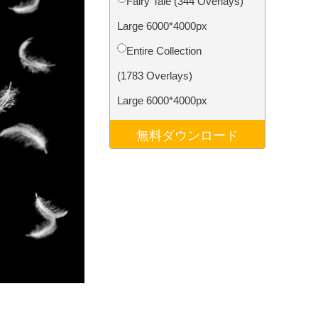
Fairy Tale (344 Overlays)
データ
Video Editing Services
Large 6000*4000px
Entire Collection
(1783 Overlays)
Large 6000*4000px
無料ダウンロード