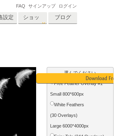
FAQ
サインアップ
ログイン
格設定
ショッ
ブログ
プ
es
Video
プロフェッショナル
LUT
テン
タッチ
不動産写真編集
ビデオオーバーレイ
選んでください
ーカ
Download Free
Free Feather Overlay #1
Small 800*600px
招待
内容
写真入力アプリケーショ
White Feathers
ン内容
(30 Overlays)
Large 6000*4000px