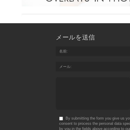
メールを送信
名前
メール
By submitting the form you give us yo
consent to process the personal data spec
by you in the fields above according to ou