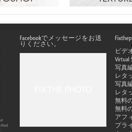
Facebookでメッセージをお送
Fixthe
りください。
ビデ
Virtual 
写真
レタ
写真
レタ
無料の
無料の
アフ
ur
プラ
ified
r