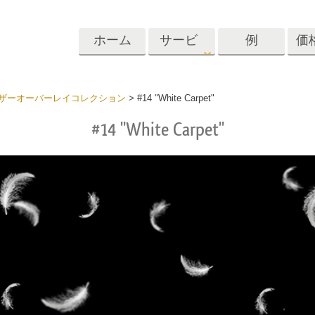
ホーム
サービ
例
価
ス
Lightroom
Photoshop
Templat
ザーオーバーレイコレクション
>
#14 "White Carpet"
#14 "White Carpet"
roomのプリセット
Photoshopアクション
テンプレート
リセットコレクシ
Photoshopブラシ
マーケティング
ショットレタッチ
ボディレタッチ
赤ちゃんの写真レ
体
プレート
サービス
する
Photoshopオーバーレイ
ディールプリ
バレンタインデ
Photoshopテクスチャ
ード
Psアクションコレクシ
ルコレクショ
結婚式招待状
ョン全体
子供の誕生日の
Psはコレクション全体
の写真編集サービ
AIが生成した衣料品モデ
画像操作料理
状
をオーバーレイしま
ス
ル
す