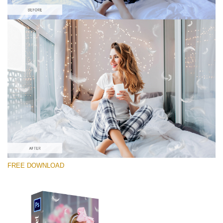
選んでください
Free Photoshop Overlay #1
Small 800*600px
White Feathers
(30 Overlays)
Large 6000*4000px
FREE DOWNLOAD
Fairy Tale (344 Overlays)
Large 6000*4000px
Entire Collection