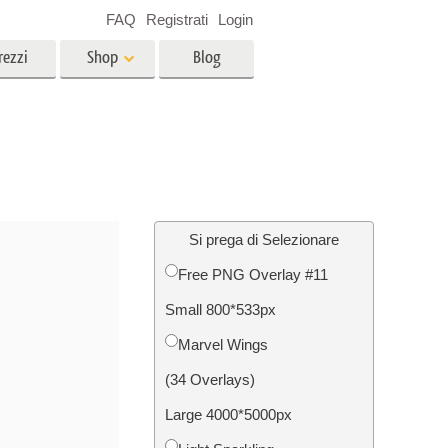
FAQ
Registrati
Login
rezzi
Shop
Blog
es
Video
LUT professionali
Sovrapposizioni video
r bambini
Servizi di fotoritocco immobiliare
no
Si prega di Selezionare
Free PNG Overlay #11
per
Small 800*533px
e delle
Servizi Foto Restauro
Marvel Wings
(34 Overlays)
Large 4000*5000px