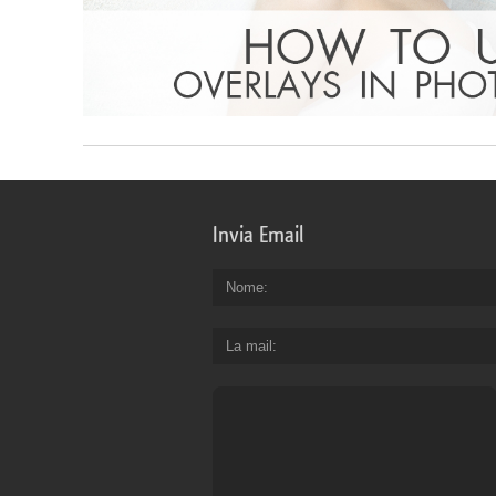
Invia Email
Nome
La mail