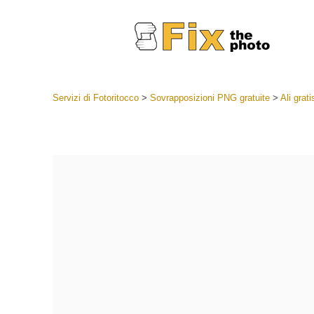
Servizi di Fotoritocco
>
Sovrapposizioni PNG gratuite
>
Ali grat
Lightroom
Lightroom
Servizi d
Collezioni
Migliori 
Deal
Collezion
Servizi 