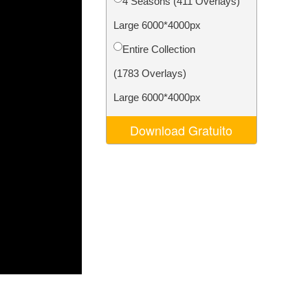
4 Seasons (411 Overlays)
o AI
Video Editing Services
Large 6000*4000px
Entire Collection
(1783 Overlays)
Large 6000*4000px
Download Gratuito