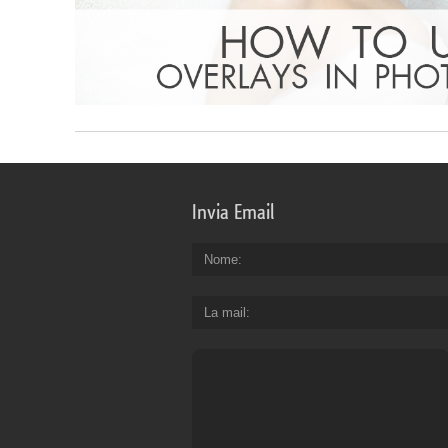
Invia Email
Nome
La mail