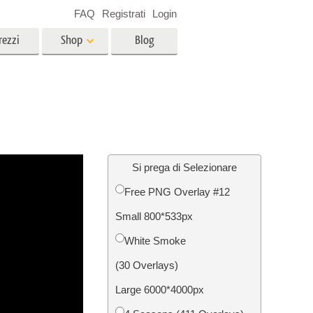
FAQ
Registrati
Login
rezzi
Shop
Blog
es
Video
LUT professionali
Sovrapposizioni video
r bambini
Servizi di fotoritocco immobiliare
no
Si prega di Selezionare
Free PNG Overlay #12
per
Small 800*533px
e delle
Servizi Foto Restauro
White Smoke
(30 Overlays)
Large 6000*4000px