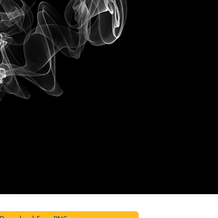
ritocco del prodotto
Servizi di ritocco gioielli
Dati di Addestrament