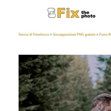
Servizi di Fotoritocco
>
Sovrapposizioni PNG gratuite
>
Fumo Bi
Lightroom
Lightroom
Servizi d
Collezioni
Migliori 
Deal
Collezion
Servizi 