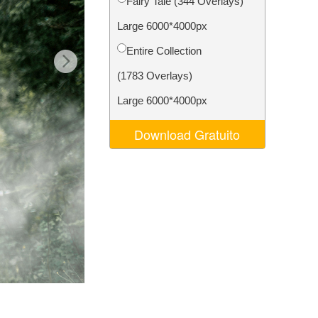
Fairy Tale (344 Overlays)
o AI
Video Editing Services
Large 6000*4000px
Entire Collection
(1783 Overlays)
Large 6000*4000px
Download Gratuito