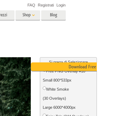
FAQ
Registrati
Login
rezzi
Shop
Blog
es
Video
LUT professionali
Sovrapposizioni video
r bambini
Servizi di fotoritocco immobiliare
no
Si prega di Selezionare
Download Free PNG
Free PNG Overlay #10
per
Small 800*533px
e delle
Servizi Foto Restauro
White Smoke
(30 Overlays)
Large 6000*4000px