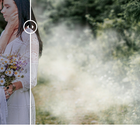
ritocco del prodotto
Servizi di ritocco gioielli
Dati di Addestrament