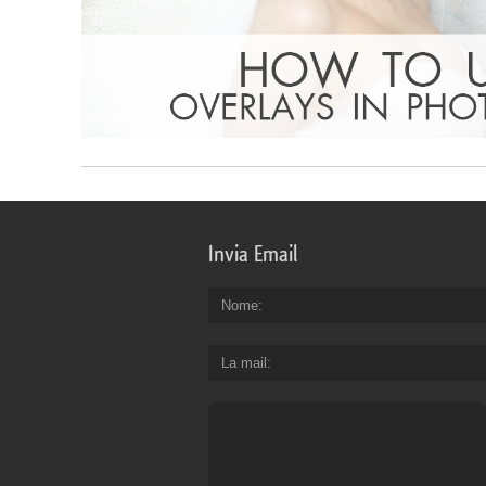
Invia Email
Nome
La mail