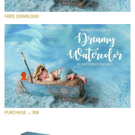
Si prega di Selezionare
FREE DOWNLOAD
Free Photoshop Overlay
Small 800*533px
Dreamy Watercolor
(85 Textures)
Large 6000*4000px
Entire Collection
(1783 Overlays)
Large 6000*4000px
Download Gratuito
PURCHASE → $38