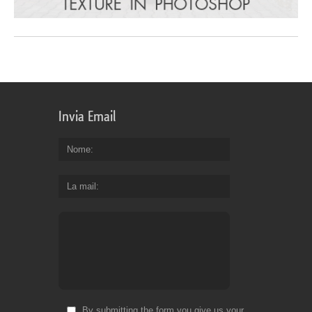
Invia Email
Nome
La mail
By submitting the form you give us your