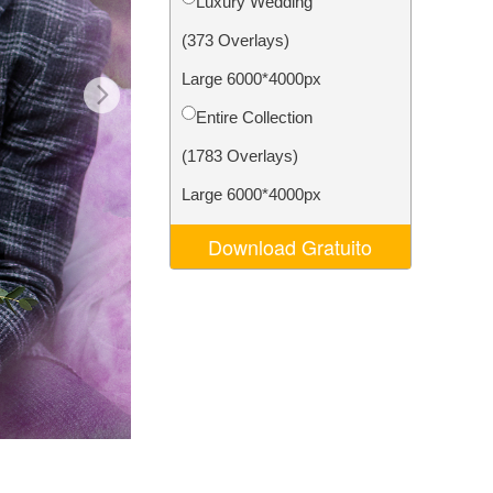
Luxury Wedding
o AI
Video Editing Services
(373 Overlays)
Large 6000*4000px
Entire Collection
(1783 Overlays)
Large 6000*4000px
Download Gratuito