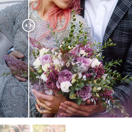
ritocco del prodotto
Servizi di ritocco gioielli
Dati di Addestrament