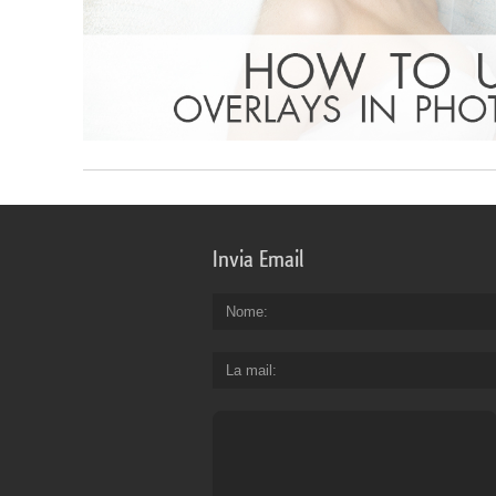
Invia Email
Nome
La mail