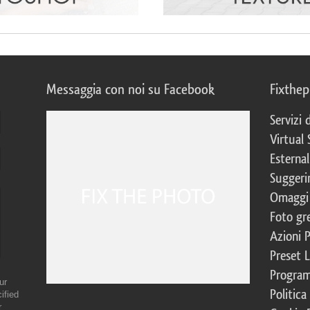
Messaggia con noi su Facebook
Fixthe
Servizi
Virtual 
Esternal
Suggerim
Omaggi 
Foto gre
Azioni 
Preset 
Program
ur
Politica
ified
r