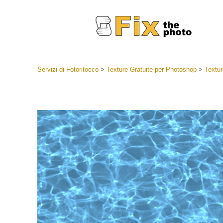
Servizi di Fotoritocco
>
Texture Gratuite per Photoshop
>
Textur
Lightroom
Lightroom
Servizi d
Collezioni
Migliori 
Deal
Collezion
Servizi 