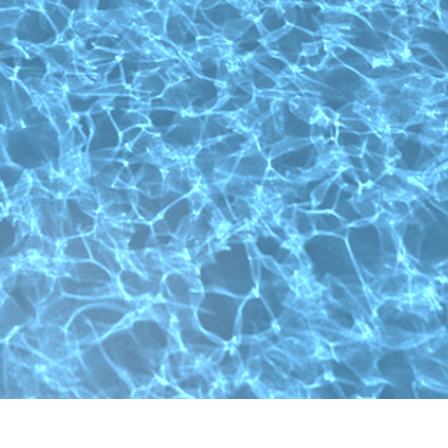
ritocco del prodotto
Servizi di ritocco gioielli
Dati di Addestrament