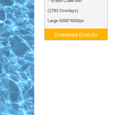
Entire Collection
o AI
Video Editing Services
(1783 Overlays)
Large 6000*4000px
Download Gratuito