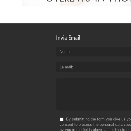
Invia Email
Nome
La mail
By submitting the form you give us yo
consent to process the personal data spec
by you in the fields above according to ou