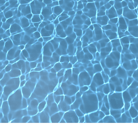
ritocco del prodotto
Servizi di ritocco gioielli
Dati di Addestrament