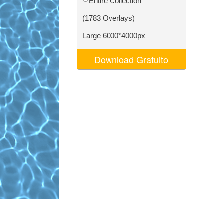
Entire Collection
o AI
Video Editing Services
(1783 Overlays)
Large 6000*4000px
Download Gratuito