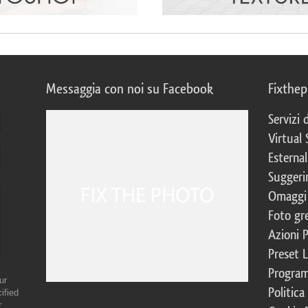
Messaggia con noi su Facebook
Fixthe
Servizi
Virtual 
Esternal
Suggerim
Omaggi 
Foto gre
Azioni 
Preset 
Program
ur
Politica
ified
r