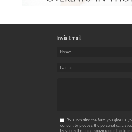
Invia Email
Nome
La mail
By submitting the form you give us yo
consent to process the personal data spec
by you in the fields above according to ou