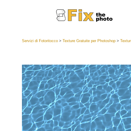
Servizi di Fotoritocco
>
Texture Gratuite per Photoshop
>
Textur
Lightroom
Lightroom
Servizi d
Collezioni
Migliori 
Deal
Collezion
Servizi 