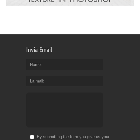
Invia Email
Nome
La mail
By submitting the form you give us your