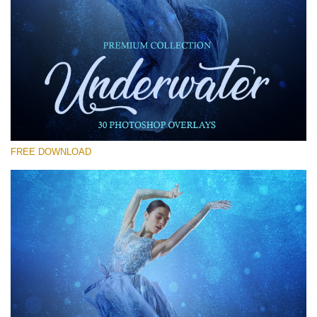
Si prega di Selezionare
Free Photoshop Overlay #12
Small 800*533px
Underwater Overlays
(30 Overlays)
FREE DOWNLOAD
Large 6000*4000px
4 Seasons (411 Overlays)
Large 6000*4000px
Entire Collection
(1783 Overlays)
Large 6000*4000px