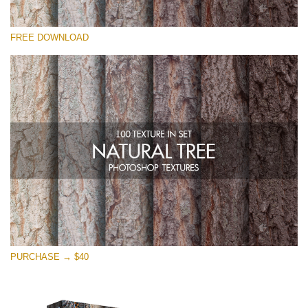
Si prega di Selezionare
FREE DOWNLOAD
Free Photoshop Overlay
Small 800*533px
Natural Tree
(100 Textures)
Large 6000*4000px
Entire Collection
(1783 Overlays)
Large 6000*4000px
Download Gratuito
PURCHASE → $40