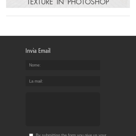
Invia Email
Nome
La mail
By submitting the form you give us your