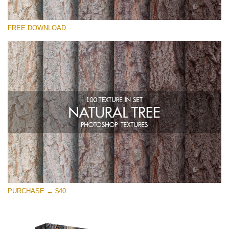
Si prega di Selezionare
FREE DOWNLOAD
Free Photoshop Overlay
Small 800*533px
Natural Tree
(100 Textures)
Large 6000*4000px
Entire Collection
(1783 Overlays)
Large 6000*4000px
Download Gratuito
PURCHASE → $40