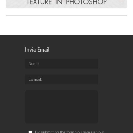
Invia Email
Nome
La mail
By submitting the form you give us your