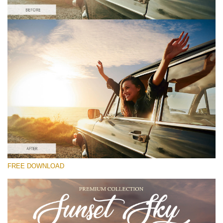
Si prega di Selezionare
Free Photoshop Overlay #1
Small 800*533px
Sunset Sky
(40 Overlays)
Large 6000*4000px
FREE DOWNLOAD
Sky Boundless
(347 Overlays)
Large 6000*4000px