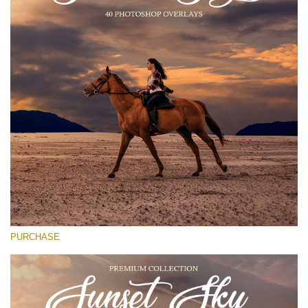
Entire Collection
(1783 Overlays)
Large 6000*4000px
Download Gratuito
PURCHASE