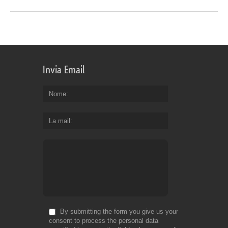
Invia Email
Nome
La mail
By submitting the form you give us your
consent to process the personal data