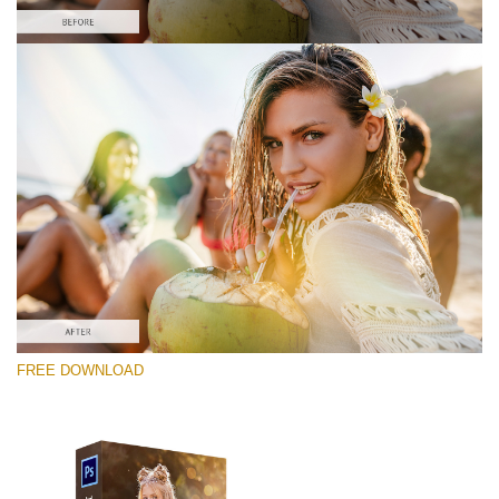
Si prega di Selezionare
Free PNG Overlay #2
Small 800*533px
Sun Flares
(50 Overlays)
Large 6000*4000px
FREE DOWNLOAD
4 Seasons (411 Overlays)
Large 6000*4000px
Entire Collection