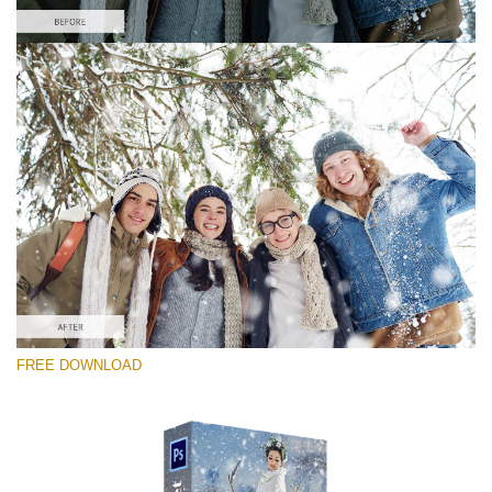
Si prega di Selezionare
Free PNG Overlay #9
Small 800*533px
Snowy Day (70 Overlays)
Large 6000*4000px
Sky Boundless
FREE DOWNLOAD
(347 Overlays)
Large 6000*4000px
Entire Collection