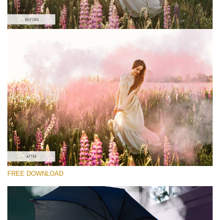
Si prega di Selezionare
Free PNG Overlay #4
Small 800*533px
Smoke Bomb
(110 Overlays)
Large 6000*4000px
Light Sparkling
(740 Overlays)
Large 6000*4000px
FREE DOWNLOAD
Entire Collection
(1783 Overlays)
Large 6000*4000px