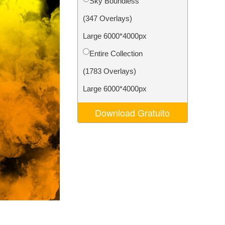
Sky Boundless
o AI
Video Editing Services
(347 Overlays)
Large 6000*4000px
Entire Collection
(1783 Overlays)
Large 6000*4000px
Download Gratuito