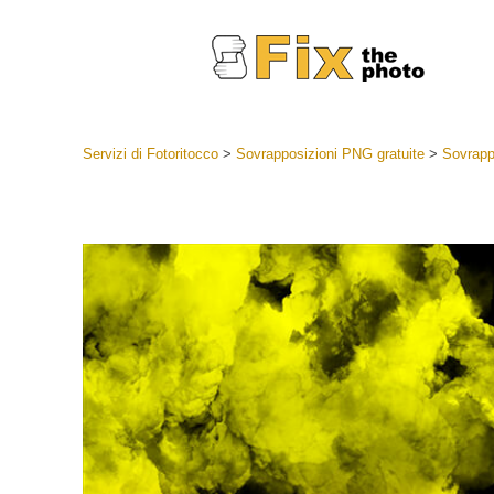
Servizi di Fotoritocco
>
Sovrapposizioni PNG gratuite
>
Sovrapp
Lightroom
Lightroom
Servizi d
Collezioni
Migliori 
Deal
Collezion
Servizi 