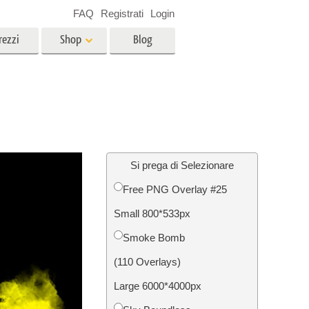
FAQ
Registrati
Login
rezzi
Shop
Blog
es
Video
LUT professionali
Sovrapposizioni video
r bambini
Servizi di fotoritocco immobiliare
no
Si prega di Selezionare
Free PNG Overlay #25
per
Small 800*533px
e delle
Servizi Foto Restauro
Smoke Bomb
(110 Overlays)
Large 6000*4000px