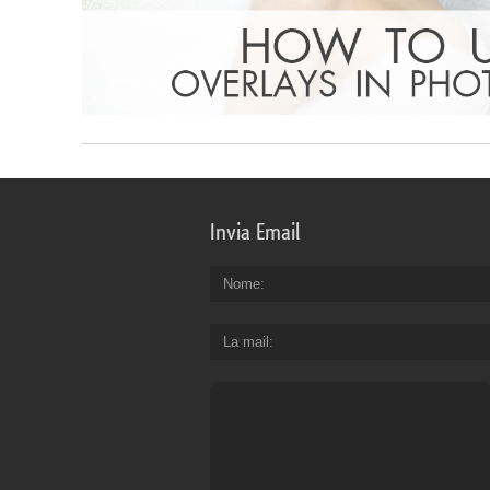
Invia Email
Nome
La mail