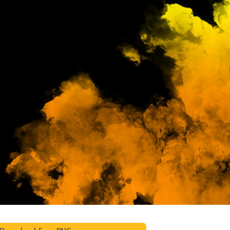
ritocco del prodotto
Servizi di ritocco gioielli
Dati di Addestrament