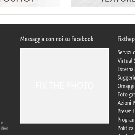
Messaggia con noi su Facebook
Fixthe
Servizi
Virtual 
Esternal
Suggerim
Omaggi 
Foto gre
Azioni 
Preset 
Program
ur
Politica
ified
r