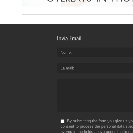
Invia Email
Nome
La mail
By submitting the form you give us yo
consent to process the personal data spec
by you in the fields above according to ou