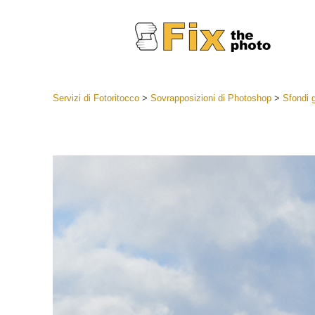
Servizi di Fotoritocco
>
Sovrapposizioni di Photoshop
>
Sfondi g
Lightroom
Lightroom
Servizi d
Collezioni
Migliori 
Deal
Collezion
Servizi 