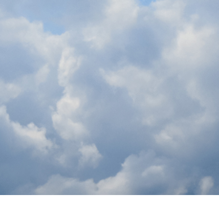
ritocco del prodotto
Servizi di ritocco gioielli
Dati di Addestrament