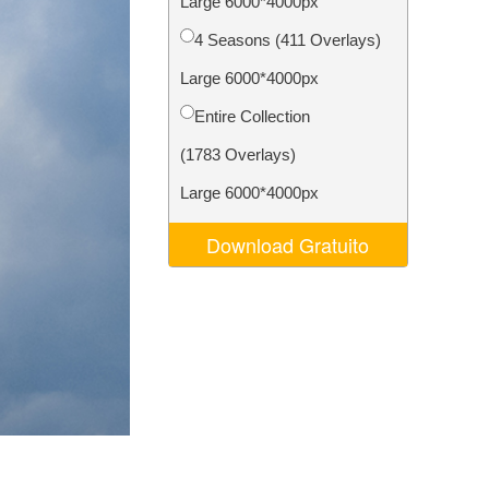
Large 6000*4000px
o AI
Video Editing Services
4 Seasons (411 Overlays)
Large 6000*4000px
Entire Collection
(1783 Overlays)
Large 6000*4000px
Download Gratuito