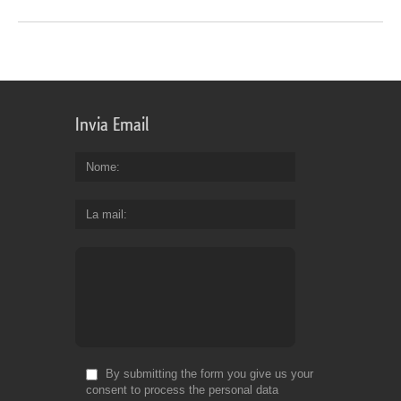
Invia Email
Nome
La mail
By submitting the form you give us your
consent to process the personal data