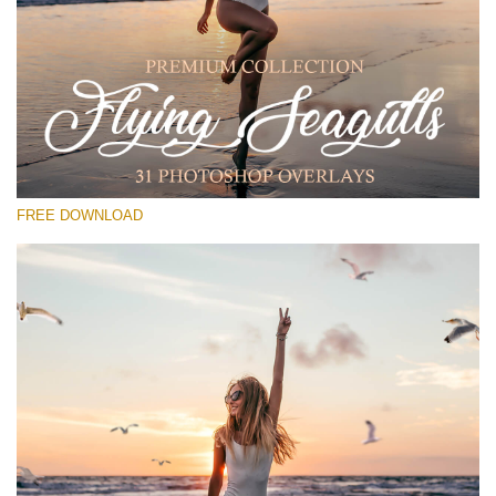
Si prega di Selezionare
Free PNG Overlay #29
Small 800*533px
Flying Seagulls
(31 Overlays)
FREE DOWNLOAD
Large 6000*4000px
Sunlight Collection
(290 Overlays)
Large 6000*4000px
Entire Collection
(1783 Overlays)
Large 6000*4000px