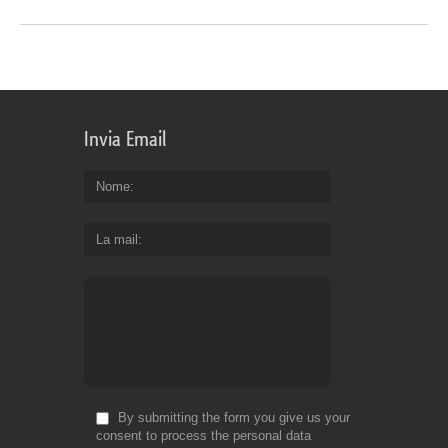
Invia Email
Nome
La mail
By submitting the form you give us your
consent to process the personal data