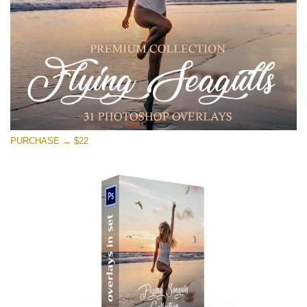
PURCHASE → $22