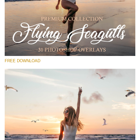
Si prega di Selezionare
Free PNG Overlay #13
Small 800*533px
Flying Seagulls
(31 Overlays)
FREE DOWNLOAD
Large 6000*4000px
Bokeh Complete Collection (650 Overlays)
Large 6000*4000px
Entire Collection
(1783 Overlays)
Large 6000*4000px
Download Gratuito