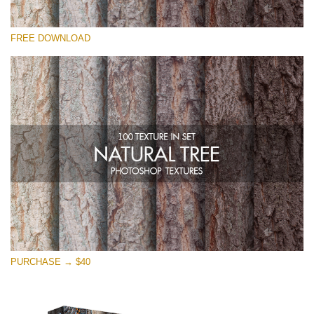
Si prega di Selezionare
FREE DOWNLOAD
Free Photoshop Overlay
Small 800*533px
Natural Tree
(100 Textures)
Large 6000*4000px
Entire Collection
(1783 Overlays)
Large 6000*4000px
Download Gratuito
PURCHASE → $40