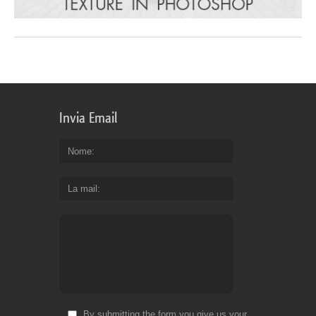
Invia Email
Nome
La mail
By submitting the form you give us your