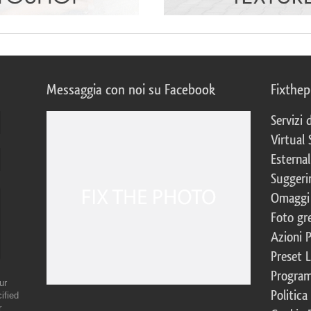
Messaggia con noi su Facebook
Fixthe
Servizi
Virtual 
Esternal
Suggerim
Omaggi 
Foto gre
Azioni 
Preset 
Program
ur
Politica
ified
r