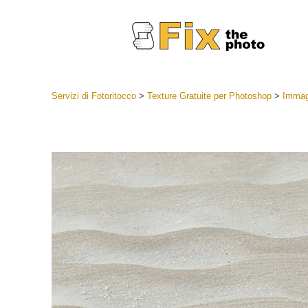
Servizi di Fotoritocco
>
Texture Gratuite per Photoshop
>
Immagi
Lightroom
Lightroom
Servizi d
Collezioni
Migliori 
Deal
Collezion
Servizi 