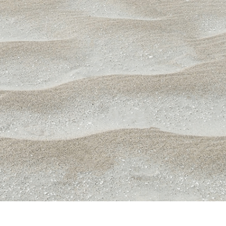
ritocco del prodotto
Servizi di ritocco gioielli
Dati di Addestrament