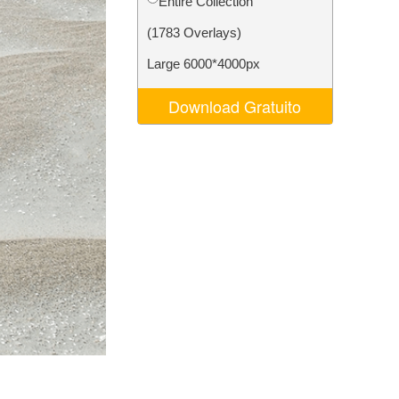
Entire Collection
o AI
Video Editing Services
(1783 Overlays)
Large 6000*4000px
Download Gratuito