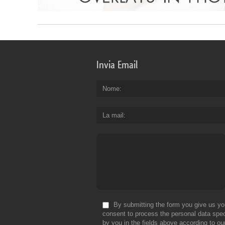
Invia Email
Nome
La mail
By submitting the form you give us yo
consent to process the personal data spec
by you in the fields above according to ou