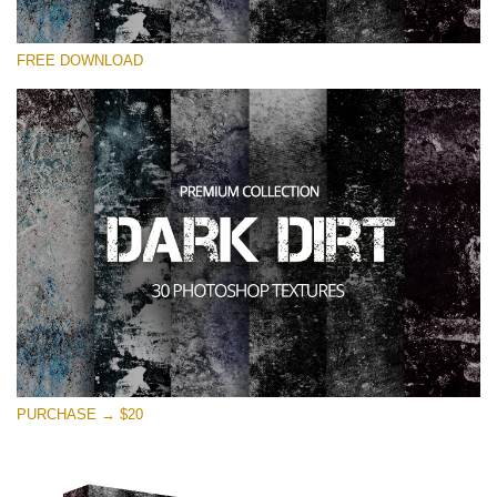
Si prega di Selezionare
FREE DOWNLOAD
Free Photoshop Overlay
Small 800*533px
Dark Dirt
(30 Overlays)
Large 6000*4000px
Entire Collection
(1783 Overlays)
Large 6000*4000px
Download Gratuito
PURCHASE → $20