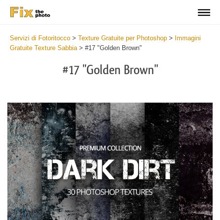
Servizi di Fotoritocco
>
Texture Gratuite per Photoshop
>
Immagini
Gratuite Texture Sabbia
>
#17 "Golden Brown"
#17 "Golden Brown"
Do
Fr
Ov