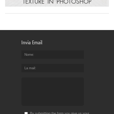
Invia Email
Nome
La mail
By submitting the form you give us your