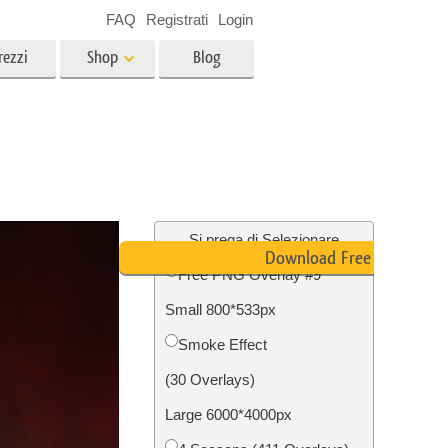
FAQ
Registrati
Login
rezzi
Shop
Blog
es
Video
LUT professionali
Sovrapposizioni video
r bambini
Servizi di fotoritocco immobiliare
no
Si prega di Selezionare
Download Free PNG
Free PNG Overlay #9
per
Small 800*533px
e delle
Servizi Foto Restauro
Smoke Effect
(30 Overlays)
Large 6000*4000px