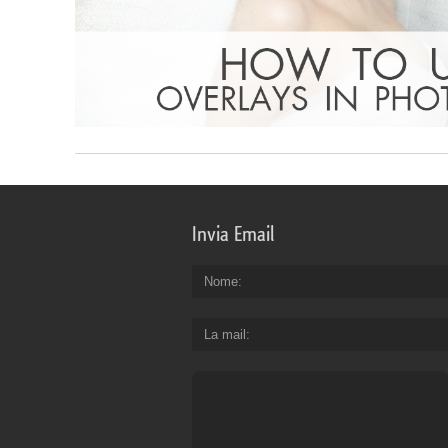
Invia Email
Nome
La mail