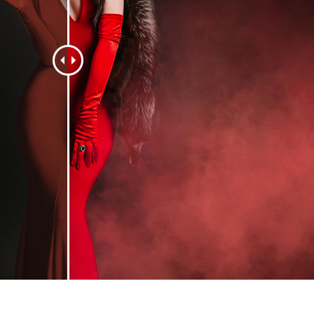
ritocco del prodotto
Servizi di ritocco gioielli
Dati di Addestrament