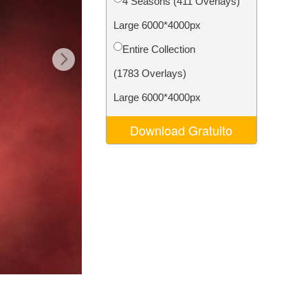
4 Seasons (411 Overlays)
o AI
Video Editing Services
Large 6000*4000px
Entire Collection
(1783 Overlays)
Large 6000*4000px
Download Gratuito