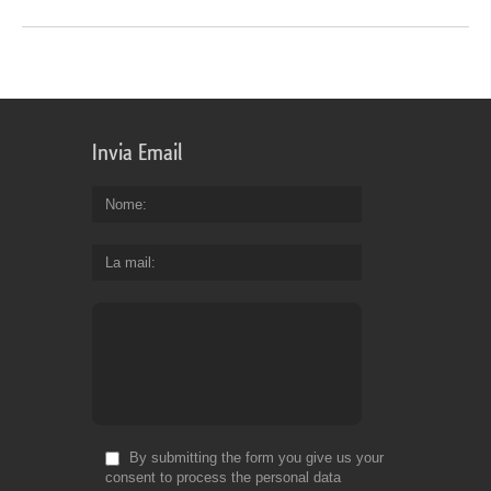
Invia Email
Nome
La mail
By submitting the form you give us your
consent to process the personal data