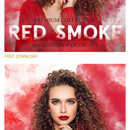
Si prega di Selezionare
Free Red Smoke Overlay #26
Small 800*533px
Red Smoke
(30 Overlays)
FREE DOWNLOAD
Large 6000*4000px
Light Sparkling
(740 Overlays)
Large 6000*4000px
Entire Collection
(1783 Overlays)
Large 6000*4000px