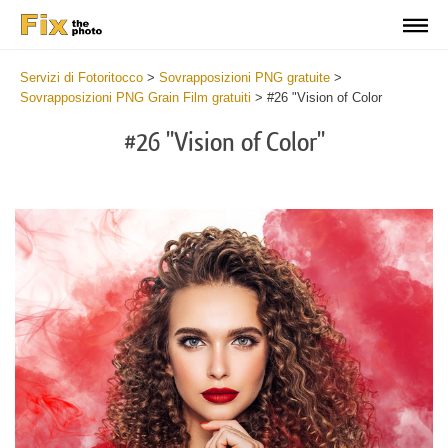
Servizi di Fotoritocco
>
Sovrapposizioni PNG gratuite
>
Sovrapposizioni PNG Grain Film gratuiti
>
#26 "Vision of Color
#26 "Vision of Color"
Do
Fr