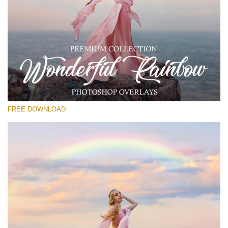
Si prega di Selezionare
Free Rainbow Overlay #13
Small 800*533px
Wonderful Rainbow
(50 Overlays)
FREE DOWNLOAD
Large 6000*4000px
4 Seasons (411 Overlays)
Large 6000*4000px
Entire Collection
(1783 Overlays)
Large 6000*4000px