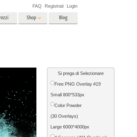
FAQ
Registrati
Login
rezzi
Shop
Blog
es
Video
LUT professionali
Sovrapposizioni video
r bambini
Servizi di fotoritocco immobiliare
no
Si prega di Selezionare
Free PNG Overlay #19
per
Small 800*533px
e delle
Servizi Foto Restauro
Color Powder
(30 Overlays)
Large 6000*4000px