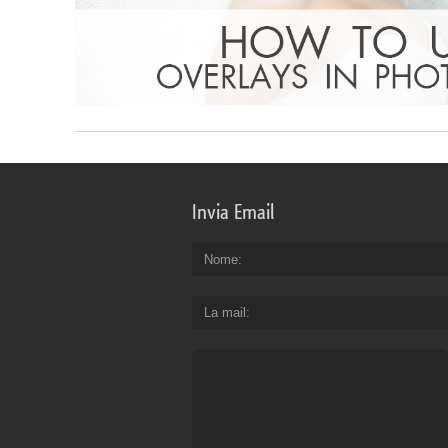
Invia Email
Nome
La mail