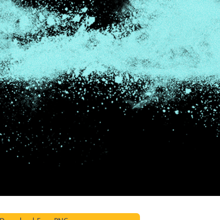
ritocco del prodotto
Servizi di ritocco gioielli
Dati di Addestrament