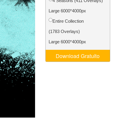
4 Seasons (411 Overlays)
o AI
Video Editing Services
Large 6000*4000px
Entire Collection
(1783 Overlays)
Large 6000*4000px
Download Gratuito