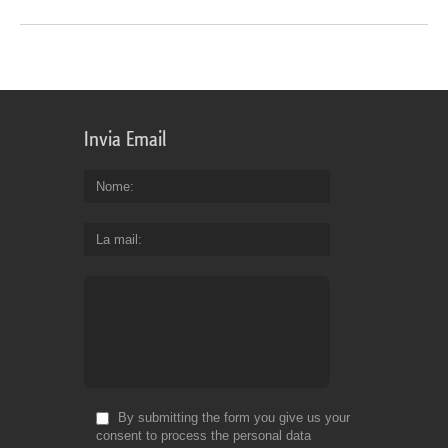
Invia Email
Nome
La mail
By submitting the form you give us your
consent to process the personal data