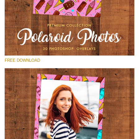
Si prega di Selezionare
Free Polaroid Overlay #15
Small 800*1027px
Polaroid Photos
(30 Overlays)
FREE DOWNLOAD
Large 6000*4000px
Bokeh Collection (650 Overlays)
Large 6000*4000px
Entire Collection
(1783 Overlays)
Large 6000*4000px
Download Gratuito