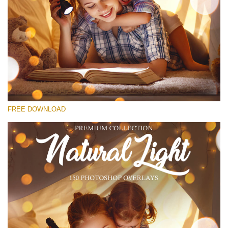
Si prega di Selezionare
Free Bokeh Overlay #18
Small 800*533px
Natural Cozy Bokeh
(150 Overlays)
FREE DOWNLOAD
Large 6000*4000px
Bokeh Collection (650 Overlays)
Large 6000*4000px
Entire Collection
(1783 Overlays)
Large 6000*4000px