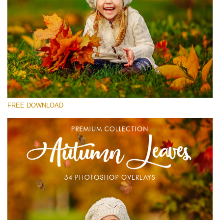
Si prega di Selezionare
Free Photoshop Overlay #12
Small 800*533px
Autumn Leaves
(34 Overlays)
FREE DOWNLOAD
Large 6000*4000px
4 Seasons (411 Overlays)
Large 6000*4000px
Entire Collection
(1783 Overlays)
Large 6000*4000px