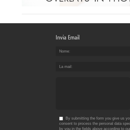
Invia Email
Nome
La mail
By submitting the form you give us yo
consent to process the personal data spec
by you in the fields above according to ou