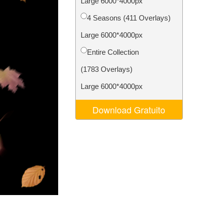
Large 6000*4000px
o AI
Video Editing Services
4 Seasons (411 Overlays)
Large 6000*4000px
Entire Collection
(1783 Overlays)
Large 6000*4000px
Download Gratuito