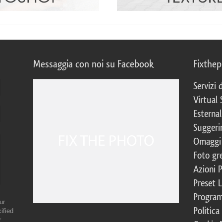
Messaggia con noi su Facebook
Fixthe
Servizi
Virtual 
Esternal
Suggerim
Omaggi 
Foto gre
Azioni 
Preset 
Program
ur
Politica
ified
r