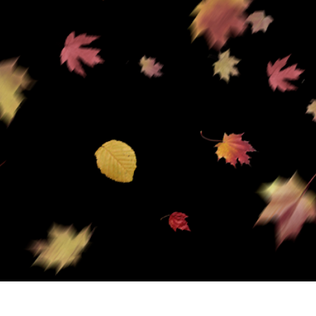
ritocco del prodotto
Servizi di ritocco gioielli
Dati di Addestrament