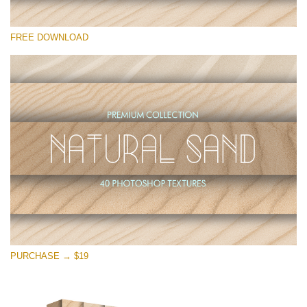
Si prega di Selezionare
FREE DOWNLOAD
Free Photoshop Overlay
Small 800*533px
Natural Sand
(40 Textures)
Large 6000*4000px
Entire Collection
(1783 Overlays)
Large 6000*4000px
Download Gratuito
PURCHASE → $19