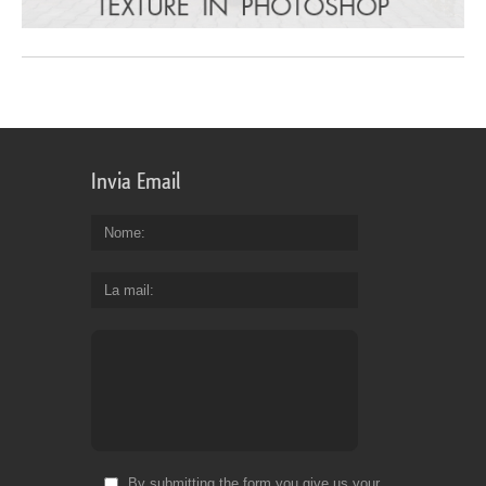
Invia Email
Nome
La mail
By submitting the form you give us your