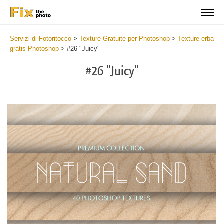
Servizi di Fotoritocco
>
Texture Gratuite per Photoshop
>
Texture erba
gratis Photoshop
>
#26 "Juicy"
#26 "Juicy"
Do
Fr
Ov