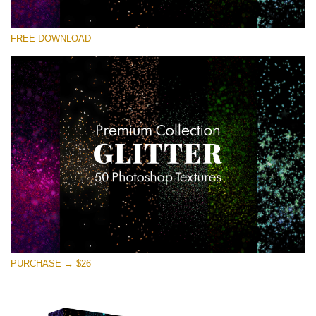
Si prega di Selezionare
FREE DOWNLOAD
Free Photoshop Overlay
Small 800*533px
Universe Stars Glitters
(50 Textures)
Large 6000*4000px
Entire Collection
(1783 Overlays)
Large 6000*4000px
Download Gratuito
PURCHASE → $26