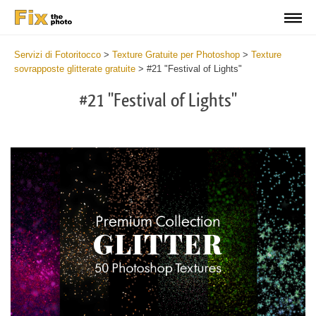
Servizi di Fotoritocco
>
Texture Gratuite per Photoshop
>
Texture
sovrapposte glitterate gratuite
>
#21 "Festival of Lights"
#21 "Festival of Lights"
Do
Fr
Ov