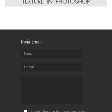
Invia Email
Nome
La mail
By submitting the form you give us your