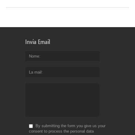
Invia Email
Nome
La mail
By submitting the form you give us your
consent to process the personal data