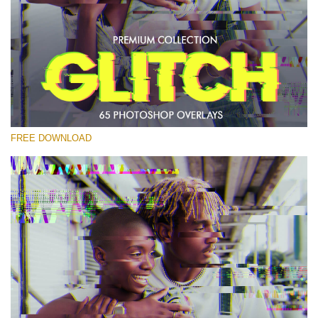
Si prega di Selezionare
Free PNG Overlay #21
Small 800*533px
Glitch Effect
(65 Overlays)
FREE DOWNLOAD
Large 6000*4000px
Light Sparkling
(740 Overlays)
Large 6000*4000px
Entire Collection
(1783 Overlays)
Large 6000*4000px