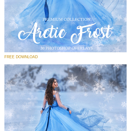
Si prega di Selezionare
Free Frost Overlay #20
Small 800*533px
Artic Frost
(30 Overlays)
FREE DOWNLOAD
Large 6000*4000px
4 Seasons (411 Overlays)
Large 6000*4000px
Entire Collection
(1783 Overlays)
Large 6000*4000px
Download Gratuito