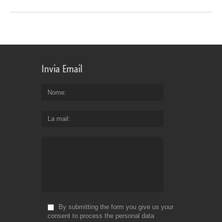
Invia Email
Nome
La mail
By submitting the form you give us your
consent to process the personal data