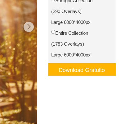
Sunlight Collection
o AI
Video Editing Services
(290 Overlays)
Large 6000*4000px
Entire Collection
(1783 Overlays)
Large 6000*4000px
Download Gratuito