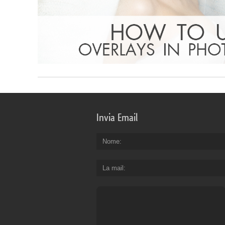
Invia Email
Nome
La mail