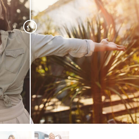
ritocco del prodotto
Servizi di ritocco gioielli
Dati di Addestrament