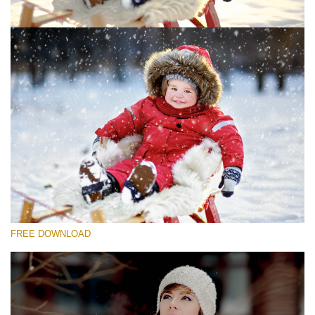
Si prega di Selezionare
Free Photoshop Overlay #1
Small 800*533px
Snowy Day (30 Overlays)
Large 6000*4000px
4 Seasons (411 Overlays)
FREE DOWNLOAD
Large 6000*4000px
Entire Collection
(1783 Overlays)