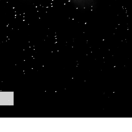
ritocco del prodotto
Servizi di ritocco gioielli
Dati di Addestrament