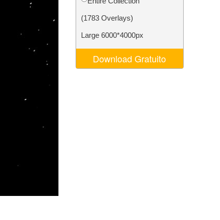
Entire Collection
o AI
Video Editing Services
(1783 Overlays)
Large 6000*4000px
Download Gratuito