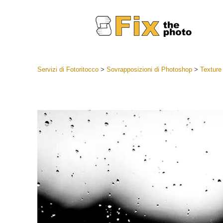
Servizi di Fotoritocco
>
Sovrapposizioni di Photoshop
>
Texture 
Lightroom
Lightroom
Servizi d
Collezioni
Migliori 
Deal
Collezion
Servizi 