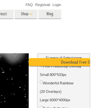
FAQ
Registrati
Login
rezzi
Shop
Blog
es
Video
LUT professionali
Sovrapposizioni video
r bambini
Servizi di fotoritocco immobiliare
no
Si prega di Selezionare
Download Free Overlay
Free Photoshop Overlay
per
Small 800*533px
e delle
Servizi Foto Restauro
Wonderful Rainbow
(20 Overlays)
Large 6000*4000px