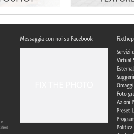
Messaggia con noi su Facebook
Fixthe
Servizi
Virtual 
Esternal
Suggerim
Omaggi 
Foto gre
Azioni 
Preset 
Program
ur
Politica
ified
r