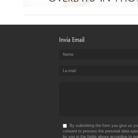
Invia Email
Nome
La mail
By submitting the form you give us yo
consent to process the personal data spec
by you in the fields above according to ou