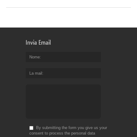
Invia Email
Nome
La mail
By submitting the form you give us your
consent to process the personal data