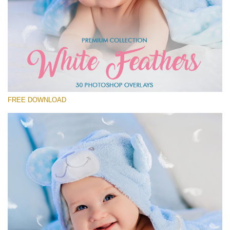
Si prega di Selezionare
Free Feather Overlay #1
Small 800*600px
White Feathers
(30 Overlays)
FREE DOWNLOAD
Large 6000*4000px
Fairy Tale (344 Overlays)
Large 6000*4000px
Entire Collection
(1783 Overlays)
Large 6000*4000px
Download Gratuito