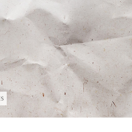
ritocco del prodotto
Servizi di ritocco gioielli
Dati di Addestrament