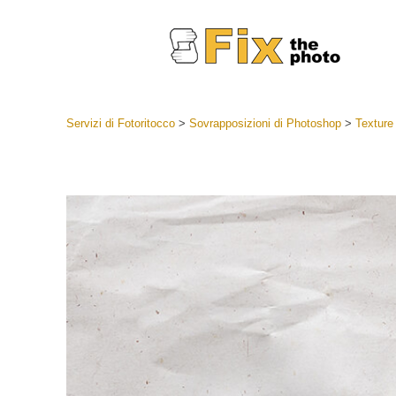
Servizi di Fotoritocco
>
Sovrapposizioni di Photoshop
>
Texture 
Lightroom
Lightroom
Servizi d
Collezioni
Migliori 
Deal
Collezion
Servizi 