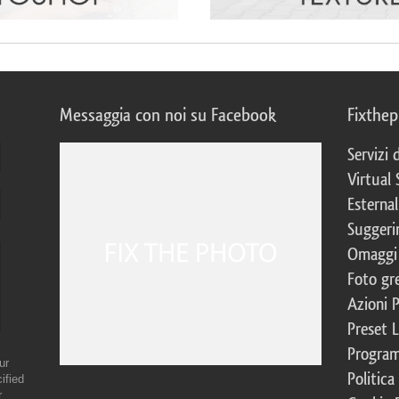
Messaggia con noi su Facebook
Fixthe
Servizi
Virtual 
Esternal
Suggerim
Omaggi 
Foto gre
Azioni 
Preset 
Program
ur
Politica
ified
r