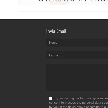
Invia Email
Nome
La mail
By submitting the form you give us yo
consent to process the personal data spec
by you in the fields above according to ou