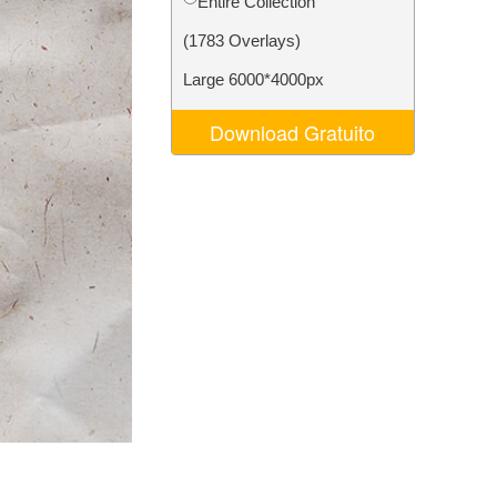
Entire Collection
o AI
Video Editing Services
(1783 Overlays)
Large 6000*4000px
Download Gratuito