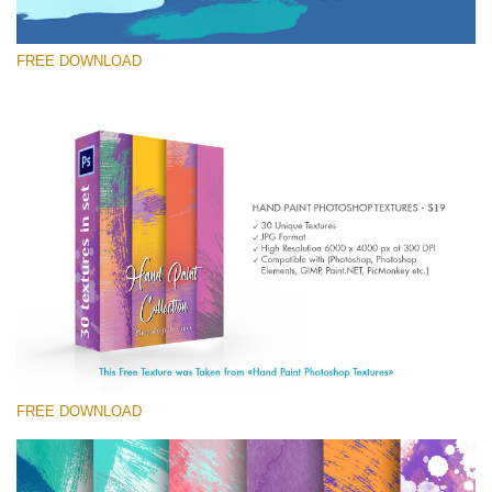
FREE DOWNLOAD
Si prega di Selezionare
Free Photoshop Texture #10 Small 800*533px
Hand Painted
(30 Textures)
Large 6000*4000px
Entire Collection
(1783 Overlays)
FREE DOWNLOAD
Large 6000*4000px
Download Gratuito