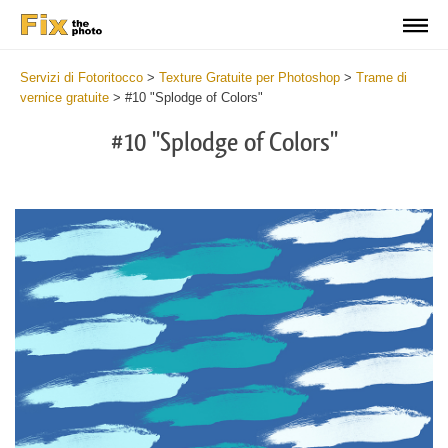
Servizi di Fotoritocco
>
Texture Gratuite per Photoshop
>
Trame di
vernice gratuite
>
#10 "Splodge of Colors"
#10 "Splodge of Colors"
Do
Fr
Te