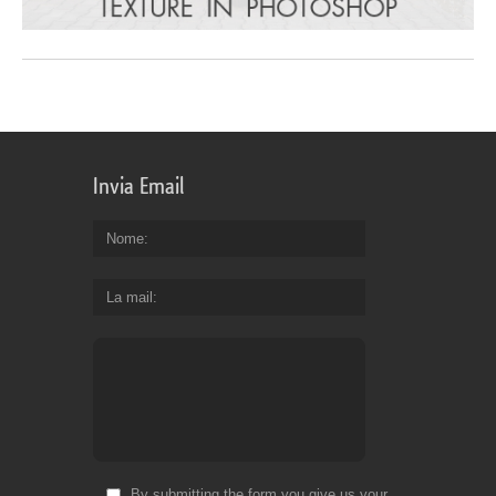
Invia Email
Nome
La mail
By submitting the form you give us your