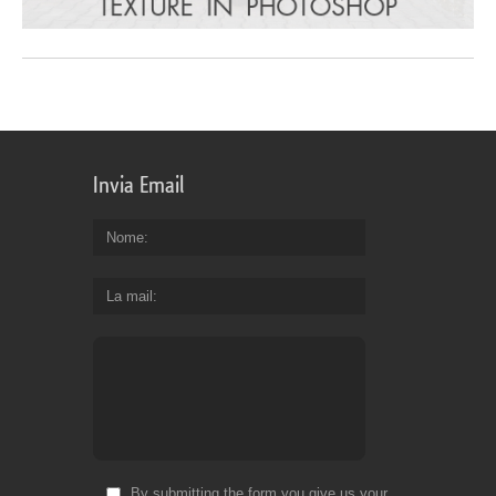
Invia Email
Nome
La mail
By submitting the form you give us your