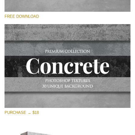
Si prega di Selezionare
FREE DOWNLOAD
Free Photoshop Overlay
Small 800*533px
Concrete Textures
(30 Textures)
Large 6000*4000px
Entire Collection
(1783 Overlays)
Large 6000*4000px
Download Gratuito
PURCHASE → $18